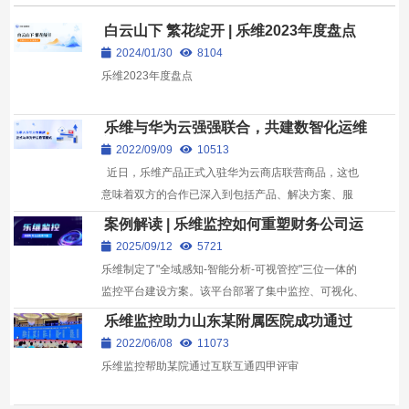
白云山下 繁花绽开 | 乐维2023年度盘点
2024/01/30
8104
乐维2023年度盘点
乐维与华为云强强联合，共建数智化运维
新生态
2022/09/09
10513
近日，乐维产品正式入驻华为云商店联营商品，这也
意味着双方的合作已深入到包括产品、解决方案、服
务、生态等全方位领域。
案例解读 | 乐维监控如何重塑财务公司运
维体系
2025/09/12
5721
乐维制定了"全域感知-智能分析-可视管控"三位一体的
监控平台建设方案。该平台部署了集中监控、可视化、
报表系统、大屏功能等功能模块，助力客户实现运维智
乐维监控助力山东某附属医院成功通过
能...
2020国家医疗互联互通四甲测评！
2022/06/08
11073
乐维监控帮助某院通过互联互通四甲评审