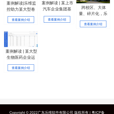
案例解读 | 某上市
案例解读|乐维监
跨校区、大体
汽车企业集团基
控助力某大型卷
量、碎片化，乐
础监控+网管平台
烟厂构建高效运
维综合运维解决
查看案例介绍
查看案例介绍
建设实践
维监控体系
查看案例介绍
方案破解“双一流”
高校运维困局！
案例解读 | 某大型
生物医药企业运
维监控平台建设
查看案例介绍
实践
Copyright © 2022广东乐维软件有限公司 版权所有 |
粤ICP备