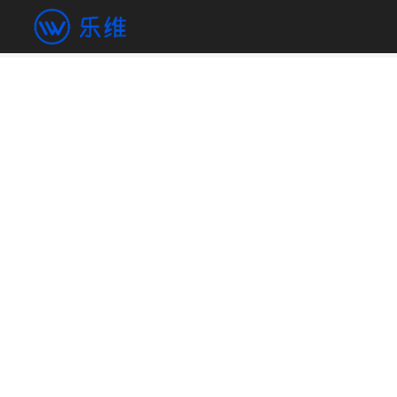
混合云管理（监控、CMDB与
面向混合云的资源监控与管理解决方案，提供从云产品
一体化运维管理能力，满足企业对云平台基础资源的自