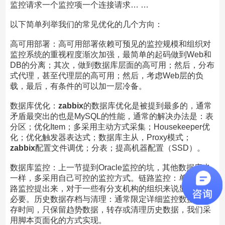
监控请求一个监控项一个连接请求… …
以下简单列举我们的常见优化的几个方向：
高可用部署：高可用部署依赖可预见的监控规模和组织对
监控系统的重视程度渐次加强，最简单的起码做到Web和
DB的分离；其次，做到数据库层面的高可用；然后，分布
式代理，甚至代理层的高可用；然后，考虑Web层的负
载，最后，有条件的可以加一层冷备。
数据库优化：
zabbix
的数据库优化是被提到最多的，通常
矛盾最突出的也是MySQL的性能，通常的解决办法是：表
分区；优化Item；多采用主动方式采集；Housekeeper优
化；优化触发器表达式；数据库主从，Proxy模式；
zabbix
配置文件调优；分表；提高机器配置（SSD）。
数据库监控：上一节提到Oracle监控的坑，其他数据库也
一样，多采用自己可控的监控方式。链路监控：单独把链
路监控提出来，对于一些有分支机构的组织来说显得尤其
必要。历史数据存档与清理：通常限定详细监控数据的保
存时间，只保留趋势数据，转存或清理历史数据，我们采
用脚本页面化的方式实现。