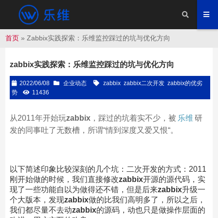
首页
»
Zabbix实践探索：乐维监控踩过的坑与优化方向
zabbix实践探索：乐维监控踩过的坑与优化方向
2022/06/08
企业动态
zabbix
zabbix二次开发
zabbix的优劣
势
11436
从2011年开始玩
zabbix
，踩过的坑着实不少，被
乐维
研
发的同事吐了无数槽，所谓“情到深度又爱又恨“。
以下简述印象比较深刻的几个坑：二次开发的方式：2011
刚开始做的时候，我们直接修改
zabbix
开源的源代码，实
现了一些功能自以为做得还不错，但是后来
zabbix
升级一
个大版本，发现
zabbix
做的比我们高明多了，所以之后，
我们都尽量不去动
zabbix
的源码，动也只是做操作层面的