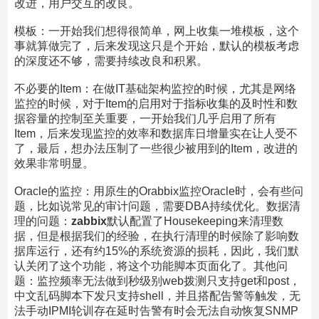
改进，用户交互的改良。
模板：一开始我们想得很简单，网上收集一堆模板，这个
事就算做完了，后来发现这只是个开始，默认的模板考虑
的深度还不够，需要持续改良和积累。
不必要的Item：在做IT基础架构监控的时候，尤其是网络
监控的时候，对于Item的启用对于指标收集的及时性和数
据容量的控制至关重要，一开始我们几乎启用了所有
Item，后来发现监控的效率和数据库日增量实在让人受不
了，最后，想办法压制了一些很少被用到的Item，改进的
效果非常明显。
Oracle的监控：用原生的Orabbix监控Oracle时，会有些问
题，比如说常见的审计问题，需要DBA持续优化。数据清
理的问题：
zabbix
默认配置了Housekeeping来清理数
据，但是根据我们的经验，在执行清理的时候除了影响数
据库运行，还有约15%的系统资源的损耗，因此，我们默
认关闭了这个功能，将这个功能脚本页面化了。其他问
题：监控频率无法做到秒级别web拨测只支持get和post，
中文乱码脚本下发只支持shell，并且搭配告警等触发，无
法手动IPMI轮训存在延时告警有时会无法自动恢复SNMP