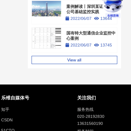
案例解读丨深圳某证券股份
公司基础监控实践
2022/06/07
13644
国有特大型通信企业监控中
心案例
2022/06/07
13745
View all
乐维自媒体号
关注我们
知乎
服务热线
020-28192830
CSDN
13631560190
51CTO