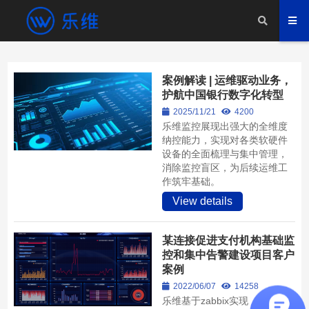
案例解读 | 运维驱动业务，
护航中国银行数字化转型
2025/11/21
4200
乐维监控展现出强大的全维度
纳控能力，实现对各类软硬件
设备的全面梳理与集中管理，
消除监控盲区，为后续运维工
作筑牢基础。
View details
某连接促进支付机构基础监
控和集中告警建设项目客户
案例
2022/06/07
14258
乐维基于zabbix实现，支持二