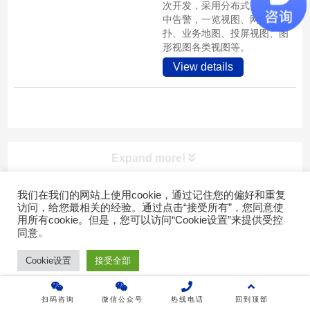
次开发，采用分布式部署，集
中告警，一览视图、网络拓
扑、业务地图、投屏视图、图
形视图各类视图等。
View details
Expand more!
我们在我们的网站上使用cookie，通过记住您的偏好和重复
访问，给您最相关的经验。通过点击“接受所有”，您同意使
快速导航
用所有cookie。但是，您可以访问“Cookie设置”来提供受控
。
同意
Copyright © 2022广东乐维软件有限公司 版权所有 |
粤ICP备
首页
17007026号-2
Cookie设置
接受全部
产品介绍
扫码咨询
微信公众号
热线电话
回到顶部