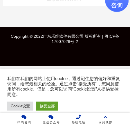
快速导航
Copyright © 2022广东乐维软件有限公司 版权所有 |
粤ICP备
首页
17007026号-2
产品介绍
成功案例
我们在我们的网站上使用cookie，通过记住您的偏好和重复
访问，给您最相关的经验。通过点击“接受所有”，您同意使
行业方案
用所有cookie。但是，您可以访问“Cookie设置”来提供受控
。
同意
技术白皮书
Cookie设置
接受全部
关于乐维
扫码咨询
微信公众号
热线电话
回到顶部