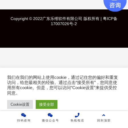
快速导航
Copyright © 2022广东乐维软件有限公司 版权所有 |
粤ICP备
首页
17007026号-2
产品介绍
成功案例
行业方案
我们在我们的网站上使用cookie，通过记住您的偏好和重复
技术白皮书
访问，给您最相关的经验。通过点击“接受所有”，您同意使
用所有cookie。但是，您可以访问“Cookie设置”来提供受控
。
同意
关于乐维
Cookie设置
接受全部
乐维社区
扫码咨询
微信公众号
热线电话
回到顶部
免费下载