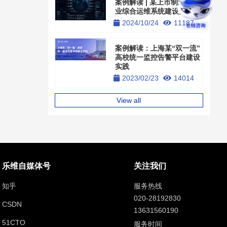
案例解读 | 某上市制造业企
业综合运维系统建设实践
2024/10/24
11187
案例解读：上海某“双一流”
高校统一监控告警平台建设
实践
2023/02/23
14014
View all
乐维自媒体号
关注我们
知乎
服务热线
020-28192830
CSDN
13631560190
51CTO
服务时间