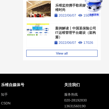
乐维监控携手歌莉娅引领运
维时尚
2022/06/07
15078
案例解读丨中国某保险公司
IT运维管理平台建设（架构
篇）
2022/06/07
17026
View all
乐维自媒体号
关注我们
知乎
服务热线
020-28192830
CSDN
13631560190