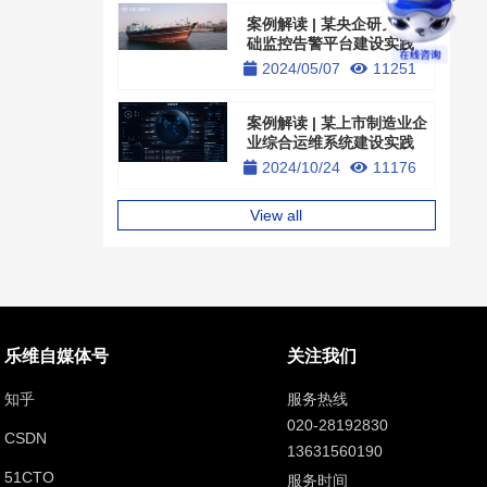
案例解读 | 某央企研究院基
础监控告警平台建设实践
2024/05/07
11251
案例解读 | 某上市制造业企
业综合运维系统建设实践
2024/10/24
11176
View all
乐维自媒体号
关注我们
知乎
服务热线
020-28192830
CSDN
13631560190
51CTO
服务时间