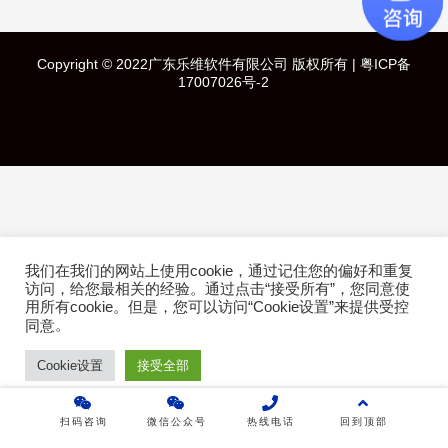
快速导航
Copyright © 2022广东乐维软件有限公司 版权所有 |
粤ICP备
首页
17007026号-2
产品介绍
成功案例
行业方案
我们在我们的网站上使用cookie，通过记住您的偏好和重复
技术白皮书
访问，给您最相关的经验。通过点击“接受所有”，您同意使
用所有cookie。但是，您可以访问“Cookie设置”来提供受控
。
同意
关于乐维
Cookie设置
接受全部
乐维社区
扫码咨询
微信公众号
热线电话
回到顶部
免费下载