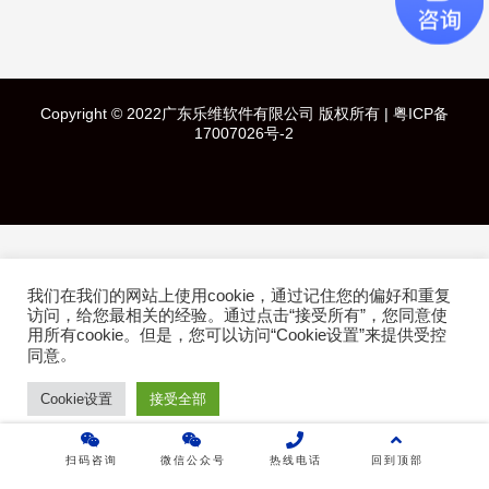
快速导航
Copyright © 2022广东乐维软件有限公司 版权所有 |
粤ICP备
首页
17007026号-2
产品介绍
成功案例
我们在我们的网站上使用cookie，通过记住您的偏好和重复
行业方案
访问，给您最相关的经验。通过点击“接受所有”，您同意使
用所有cookie。但是，您可以访问“Cookie设置”来提供受控
。
技术白皮书
同意
Cookie设置
接受全部
关于乐维
扫码咨询
微信公众号
热线电话
回到顶部
乐维社区