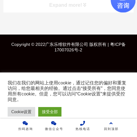
Expand more!
快速导航
Copyright © 2022广东乐维软件有限公司 版权所有 |
粤ICP备
首页
17007026号-2
产品介绍
成功案例
我们在我们的网站上使用cookie，通过记住您的偏好和重复
访问，给您最相关的经验。通过点击“接受所有”，您同意使
用所有cookie。但是，您可以访问“Cookie设置”来提供受控
行业方案
。
同意
Cookie设置
接受全部
技术白皮书
关于乐维
扫码咨询
微信公众号
热线电话
回到顶部