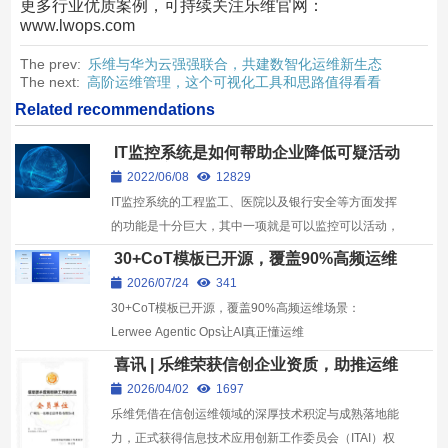
更多行业优质案例，可持续关注乐维官网：
www.lwops.com
The prev:
乐维与华为云强强联合，共建数智化运维新生态
The next:
高阶运维管理，这个可视化工具和思路值得看看
Related recommendations
IT监控系统是如何帮助企业降低可疑活动
的发生率
2022/06/08
12829
IT监控系统的工程监工、医院以及银行安全等方面发挥
的功能是十分巨大，其中一项就是可以监控可以活动，
从而降低其发生率
30+CoT模板已开源，覆盖90%高频运维
场景：Lerwee Agentic Ops让AI真正懂
2026/07/24
341
运维
30+CoT模板已开源，覆盖90%高频运维场景：
Lerwee Agentic Ops让AI真正懂运维
喜讯 | 乐维荣获信创企业资质，助推运维
智能化发展！
2026/04/02
1697
乐维凭借在信创运维领域的深厚技术积淀与成熟落地能
力，正式获得信息技术应用创新工作委员会（ITAI）权