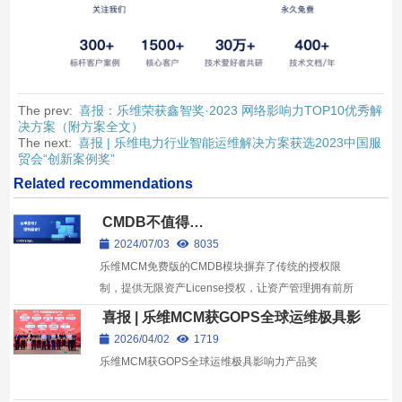
The prev:
喜报：乐维荣获鑫智奖·2023 网络影响力TOP10优秀解
决方案（附方案全文）
The next:
喜报 | 乐维电力行业智能运维解决方案获选2023中国服
贸会“创新案例奖”
Related recommendations
CMDB不值得…
2024/07/03
8035
乐维MCM免费版的CMDB模块摒弃了传统的授权限
制，提供无限资产License授权，让资产管理拥有前所
未有的自由度。无论企业规模如何扩展，资产数量如何
喜报 | 乐维MCM获GOPS全球运维极具影
增长，CMDB...
响力产品奖
2026/04/02
1719
乐维MCM获GOPS全球运维极具影响力产品奖