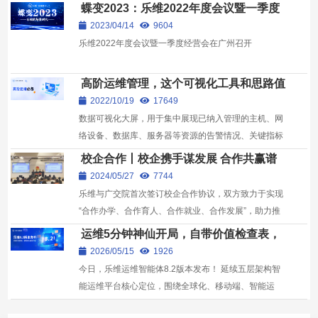
蝶变2023：乐维2022年度会议暨一季度
经营会在广州召开
2023/04/14
9604
乐维2022年度会议暨一季度经营会在广州召开
高阶运维管理，这个可视化工具和思路值
得看看
2022/10/19
17649
数据可视化大屏，用于集中展现已纳入管理的主机、网
络设备、数据库、服务器等资源的告警情况、关键指标
等，更直观的展现系统运行情况，操作简单，内容丰
校企合作丨校企携手谋发展 合作共赢谱
富，...
新章
2024/05/27
7744
乐维与广交院首次签订校企合作协议，双方致力于实现
“合作办学、合作育人、合作就业、合作发展”，助力推
进广交院“工学结合”教学模式改革
运维5分钟神仙开局，自带价值检查表，
乐维8.2来了！
2026/05/15
1926
今日，乐维运维智能体8.2版本发布！ 延续五层架构智
能运维平台核心定位，围绕全球化、移动端、智能运
维、升级用户体验四大方向迭代突破； 涵盖八大模块...