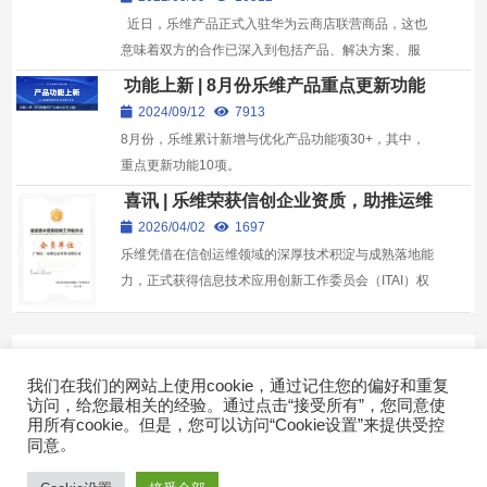
近日，乐维产品正式入驻华为云商店联营商品，这也
意味着双方的合作已深入到包括产品、解决方案、服
务、生态等全方位领域。
功能上新 | 8月份乐维产品重点更新功能
2024/09/12
7913
8月份，乐维累计新增与优化产品功能项30+，其中，
重点更新功能10项。
喜讯 | 乐维荣获信创企业资质，助推运维
智能化发展！
2026/04/02
1697
乐维凭借在信创运维领域的深厚技术积淀与成熟落地能
力，正式获得信息技术应用创新工作委员会（ITAI）权
威认证，成功跻身国家级信创产业核心阵营
Expand more!
我们在我们的网站上使用cookie，通过记住您的偏好和重复
访问，给您最相关的经验。通过点击“接受所有”，您同意使
用所有cookie。但是，您可以访问“Cookie设置”来提供受控
。
同意
快速导航
Copyright © 2022广东乐维软件有限公司 版权所有 |
粤ICP备
17007026号-2