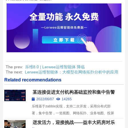
The prev:
乐维8.0 | Lerwee运维智能体 降临
The next:
Lerwee运维智能体：大模型在网络拓扑分析中的应用
Related recommendations
某连接促进支付机构基础监控和集中告警
建设项目客户案例
2022/06/07
14265
乐维基于zabbix实现，支持二次开发，采用分布式部
署，集中告警，一览视图、网络拓扑、业务地图、投屏
视图、图形视图各类视图等。
迸发活力，迎接挑战——益丰大药房对乐
维监控参观指导