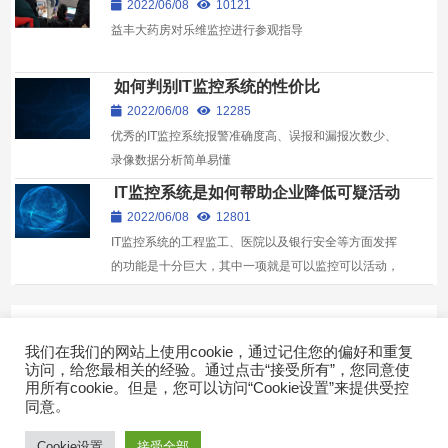
2022/06/08
10121
益丰大药房对乐维监控进行参观指导
如何判别IT监控系统的性价比
2022/06/08
12285
优秀的IT监控系统报警准确度高、误报和漏报次数少、
录像数据分析简单易懂
IT监控系统是如何帮助企业降低可疑活动
的发生率
2022/06/08
12801
IT监控系统的工程监工、医院以及银行安全等方面发挥
的功能是十分巨大，其中一项就是可以监控可以活动，
从而降低其发生率
Expand more!
我们在我们的网站上使用cookie，通过记住您的偏好和重复
访问，给您最相关的经验。通过点击“接受所有”，您同意使
用所有cookie。但是，您可以访问“Cookie设置”来提供受控
。
同意
快速导航
Copyright © 2022广东乐维软件有限公司 版权所有 |
粤ICP备
17007026号-2
Cookie设置
接受全部