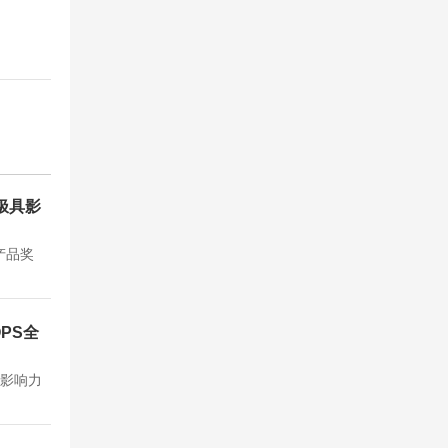
维极具影
产品奖
PS全
具影响力