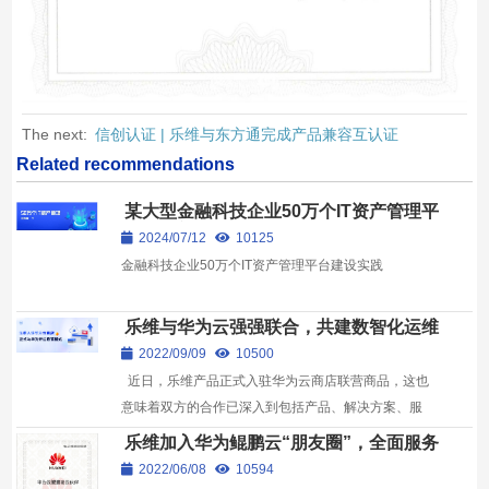
The next:
信创认证 | 乐维与东方通完成产品兼容互认证
Related recommendations
某大型金融科技企业50万个IT资产管理平
台建设实践（进阶篇·下）
2024/07/12
10125
金融科技企业50万个IT资产管理平台建设实践
乐维与华为云强强联合，共建数智化运维
新生态
2022/09/09
10500
近日，乐维产品正式入驻华为云商店联营商品，这也
意味着双方的合作已深入到包括产品、解决方案、服
务、生态等全方位领域。
乐维加入华为鲲鹏云“朋友圈”，全面服务
ARM架构及派生产品
2022/06/08
10594