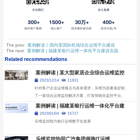
The prev:
案例解读丨国内某国际机场综合运维平台建设
The next:
案例解读 | 福建某银行运维一体化平台建设实践
Related recommendations
案例解读 | 某大型家居企业综合运维监控
平台建设实践
2023/12/14
11931
针对客户企业运维痛点与具体需求，乐维为其量身定制
了一套综合运维监控解决方案，打造智能化监控平台。
平台系统集成了统一监控、集中告警、报表管理、权限
案例解读 | 福建某银行运维一体化平台建
管...
设实践
2023/01/04
15727
乐维监控助力银行运维数字化发展
乐维监控协同广汽集团领跑IT运维