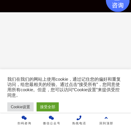
产品介绍
成功案例
行业方案
技术白皮书
关于乐维
乐维社区
我们在我们的网站上使用cookie，通过记住您的偏好和重复
访问，给您最相关的经验。通过点击“接受所有”，您同意使
用所有cookie。但是，您可以访问“Cookie设置”来提供受控
免费下载
。
同意
免费体验
Cookie设置
接受全部
扫码咨询
微信公众号
热线电话
回到顶部