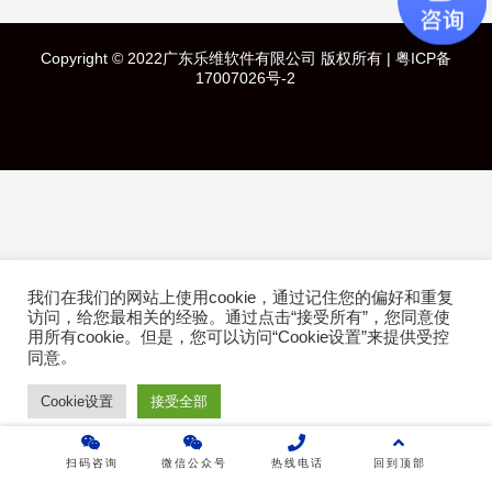
快速导航
Copyright © 2022广东乐维软件有限公司 版权所有 |
粤ICP备
首页
17007026号-2
产品介绍
成功案例
行业方案
我们在我们的网站上使用cookie，通过记住您的偏好和重复
技术白皮书
访问，给您最相关的经验。通过点击“接受所有”，您同意使
用所有cookie。但是，您可以访问“Cookie设置”来提供受控
。
关于乐维
同意
Cookie设置
接受全部
乐维社区
扫码咨询
微信公众号
热线电话
回到顶部
免费下载