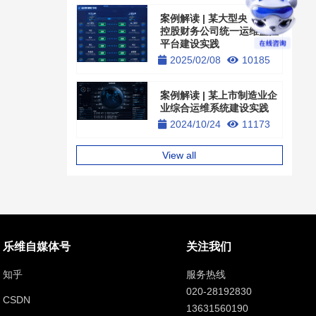
案例解读 | 某大型央企旗下
控股财务公司统一运维监控
平台建设实践
2025/02/08
10185
案例解读 | 某上市制造业企
业综合运维系统建设实践
2024/10/24
11173
View all
乐维自媒体号
关注我们
知乎
服务热线
020-28192830
CSDN
13631560190