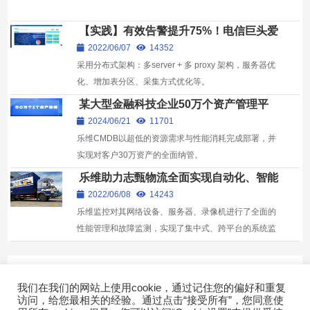
【实践】有效告警提升75%！电信巨头爱
上乐维多Server+多Proxy架构
2022/06/07
14352
采用分布式架构：多server + 多 proxy 架构，服务器优
化、增加表分区、采集方式优化等。
某大型金融科技企业50万个资产管理平
台建设实践（基础篇）
2024/06/21
11701
乐维CMDB以超低的资源需求与性能消耗完成部署，并
实现对客户30万资产的全面纳管。
乐维助力志甄物流全面实现自动化、智能
化IT运营
2022/06/08
14243
乐维监控对其网络设备、服务器、录像机进行了全面的
性能管理和故障监测，实现了集中式、跨平台的系统监
测。
Expand more!
我们在我们的网站上使用cookie，通过记住您的偏好和重复
访问，给您最相关的经验。通过点击“接受所有”，您同意使