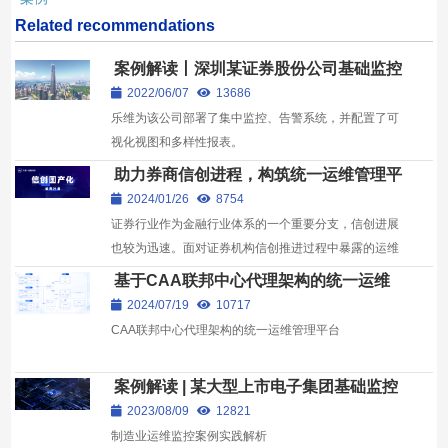
Related recommendations
案例解读丨深圳某证券股份公司基础监控
实践
2022/06/07
13686
乐维为该公司部署了集中监控、告警系统，并配置了可
视化视图和多样性报表。
助力券商信创进程，构筑统一运维管理平
台
2024/01/26
8754
证券行业作为金融行业体系的一个重要分支，信创进展
也较为迅速。面对证券机构信创推进过程中暴露的运维
问题，乐维提供一整套与之相适应的信创运维解决方
基于CAA联邦中心代理架构的统一运维
案，...
管理平台建设实践
2024/07/19
10717
CAA联邦中心代理架构的统一运维管理平台
案例解读 | 某大型上市电子集团基础监控
运维平台建设实践
2023/08/09
12821
制造业运维监控案例实践解析