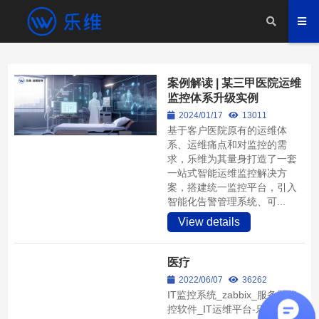
案例解读 | 某三甲医院运维
监控体系升级实例
2024/01/17
13011
基于客户医院原有的运维体
系、运维痛点和对监控的需
求，乐维为其量身打造了一套
一站式智能运维监控解决方
案，搭建统一监控平台，引入
智能化告警管理系统、可...
View details
医疗
2022/06/07
36262
IT监控系统_zabbix_服务器监
控软件_IT运维平台-乐维