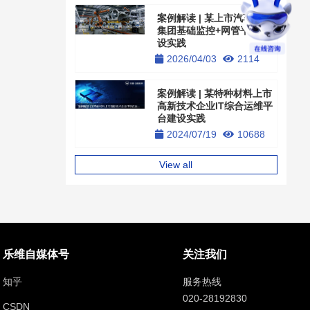
案例解读 | 某上市汽车企业
集团基础监控+网管平台建
设实践
2026/04/03
2114
案例解读 | 某特种材料上市
高新技术企业IT综合运维平
台建设实践
2024/07/19
10688
View all
乐维自媒体号
关注我们
知乎
服务热线
020-28192830
CSDN