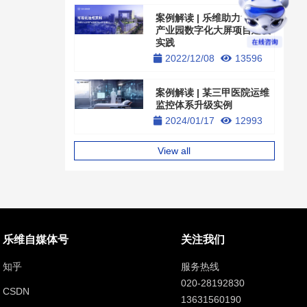
案例解读 | 乐维助力北京某
产业园数字化大屏项目建设
实践
2022/12/08
13596
案例解读 | 某三甲医院运维
监控体系升级实例
2024/01/17
12993
View all
乐维自媒体号
关注我们
知乎
服务热线
020-28192830
CSDN
13631560190