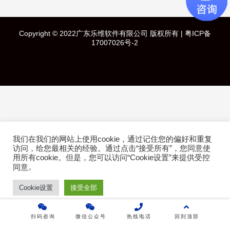
快速导航
Copyright © 2022广东乐维软件有限公司 版权所有 |
粤ICP备
首页
17007026号-2
产品介绍
成功案例
行业方案
我们在我们的网站上使用cookie，通过记住您的偏好和重复
技术白皮书
访问，给您最相关的经验。通过点击“接受所有”，您同意使
用所有cookie。但是，您可以访问“Cookie设置”来提供受控
。
同意
关于乐维
Cookie设置
接受全部
乐维社区
扫码咨询
微信公众号
热线电话
回到顶部
免费下载