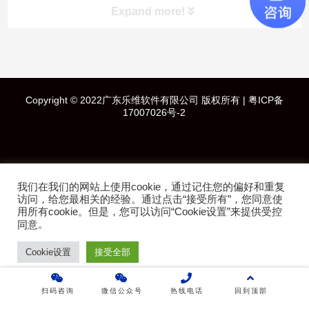
Expand more!
快速导航
Copyright © 2022广东乐维软件有限公司 版权所有 |
粤ICP备
首页
17007026号-2
产品介绍
成功案例
我们在我们的网站上使用cookie，通过记住您的偏好和重复
访问，给您最相关的经验。通过点击“接受所有”，您同意使
用所有cookie。但是，您可以访问“Cookie设置”来提供受控
行业方案
。
同意
Cookie设置
接受全部
技术白皮书
关于乐维
扫码咨询
微信公众号
热线电话
回到顶部