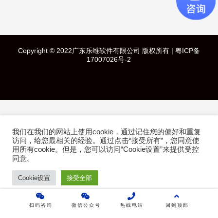
快速导航
Copyright © 2022广东乐维软件有限公司 版权所有 |
粤ICP备
首页
17007026号-2
产品介绍
成功案例
我们在我们的网站上使用cookie，通过记住您的偏好和重复
行业方案
访问，给您最相关的经验。通过点击“接受所有”，您同意使
用所有cookie。但是，您可以访问“Cookie设置”来提供受控
。
技术白皮书
同意
Cookie设置
接受全部
关于乐维
扫码咨询
微信公众号
热线电话
回到顶部
乐维社区