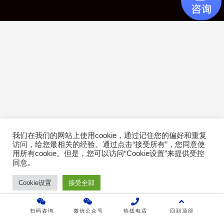
产品介绍
成功案例
行业方案
技术白皮书
关于乐维
乐维社区
我们在我们的网站上使用cookie，通过记住您的偏好和重复
访问，给您最相关的经验。通过点击“接受所有”，您同意使
用所有cookie。但是，您可以访问“Cookie设置”来提供受控
免费下载
。
同意
免费体验
Cookie设置
接受全部
扫码咨询
微信公众号
热线电话
回到顶部