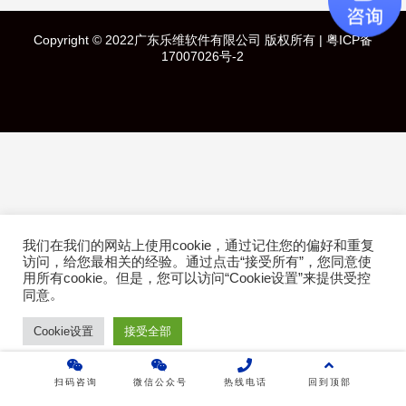
快速导航
Copyright © 2022广东乐维软件有限公司 版权所有 |
粤ICP备
首页
17007026号-2
产品介绍
成功案例
行业方案
技术白皮书
我们在我们的网站上使用cookie，通过记住您的偏好和重复
访问，给您最相关的经验。通过点击“接受所有”，您同意使
用所有cookie。但是，您可以访问“Cookie设置”来提供受控
关于乐维
。
同意
Cookie设置
接受全部
乐维社区
免费下载
扫码咨询
微信公众号
热线电话
回到顶部