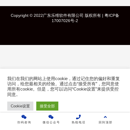
快速导航
Copyright © 2022广东乐维软件有限公司 版权所有 |
粤ICP备
首页
17007026号-2
产品介绍
成功案例
行业方案
我们在我们的网站上使用cookie，通过记住您的偏好和重复
技术白皮书
访问，给您最相关的经验。通过点击“接受所有”，您同意使
用所有cookie。但是，您可以访问“Cookie设置”来提供受控
。
关于乐维
同意
Cookie设置
接受全部
乐维社区
扫码咨询
微信公众号
热线电话
回到顶部
免费下载