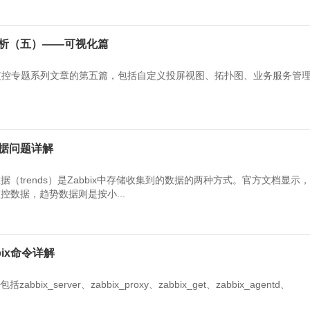
比分析（五）——可视化篇
乐维监控专题系列文章的第五篇，包括自定义投屏视图、拓扑图、业务服务管
数据问题详解
数据（trends）是Zabbix中存储收集到的数据的两种方式。官方文档显示，Za
控数据，趋势数据则是按小...
bix命令详解
bix_server、zabbix_proxy、zabbix_get、zabbix_agentd、