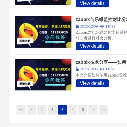
View details
zabbix与乐维监控对
2022/12/09
11099
Zabbix对比乐维监控专
对二者进行对比分析。
View details
zabbix技术分享——如何
2022/12/06
11890
本文介绍如何使用zabbix监
View details
<<
<
1
2
3
4
5
>
>>