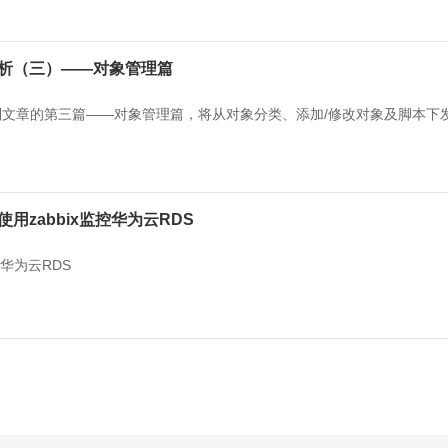
比分析（三）——对象管理篇
题系列文章的第三篇——对象管理篇，将从对象分类、添加/修改对象及脚本下
使用zabbix监控华为云RDS
控华为云RDS