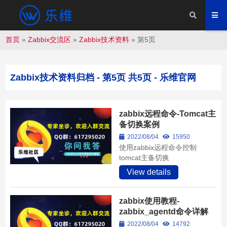
首页
»
Zabbix交流区
»
Zabbix技术资料
»
第5页
Zabbix技术资料归档 - 第5页 共5页 - 乐维官网
zabbix远程命令-Tomcat主
备切换案例
2022/08/04
15950
使用zabbix远程命令控制
tomcat主备切换
View details
zabbix使用教程-
zabbix_agentd命令详解
2022/08/04
14792