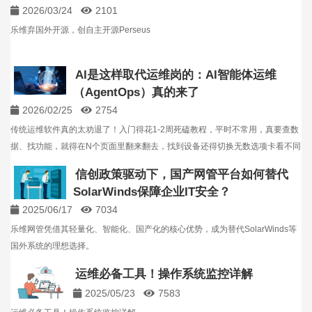
2026/03/24
2101
乐维弃国外开源，创自主开源Perseus
AI是这样取代运维岗的：AI智能体运维
（AgentOps）真的来了
2026/02/25
2754
传统运维软件真的太劝退了！入门得花1-2周死磕教程，平时不常用，真要查数
据、找功能，就得在N个页面里翻来翻去，找到设备还得切换无数选项卡看不同
维度信息，折腾半天才能有结果。 但Lerwee运维智能体靠AI大模型的强大理解
信创政策驱动下，国产网管平台如何替代
和推理能力，直接把“复杂操作”简化成“一句…
SolarWinds保障企业IT安全？
2025/06/17
7034
乐维网管凭借其轻量化、智能化、国产化的核心优势，成为替代SolarWinds等
国外系统的理想选择。
运维必备工具！操作系统监控详解
2025/05/23
7583