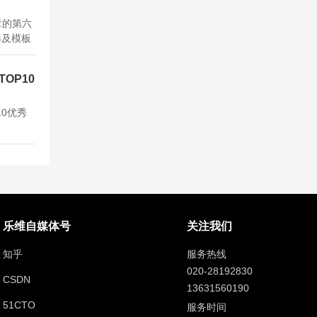
章的第六
形及模板
OP10
10优秀
乐维自媒体号
关注我们
知乎
服务热线
020-28192830
CSDN
13631560190
51CTO
服务时间