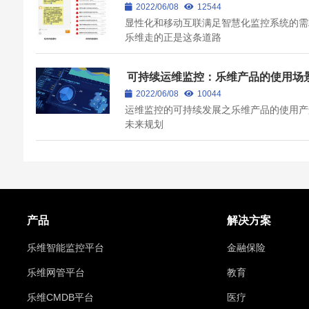
联，乐维监控智慧之路
2022/06/08
12544
显性化和移动互联满足智慧化监控系统的需
乐维走的正是这条道路
可持续运维监控：乐维产品的使用场
未来规划
2022/06/08
10044
运维监控的可持续发展之乐维产品的使用产
未来规划
产品
解决方案
乐维智能监控平台
金融保险
乐维网管平台
教育
乐维CMDB平台
医疗