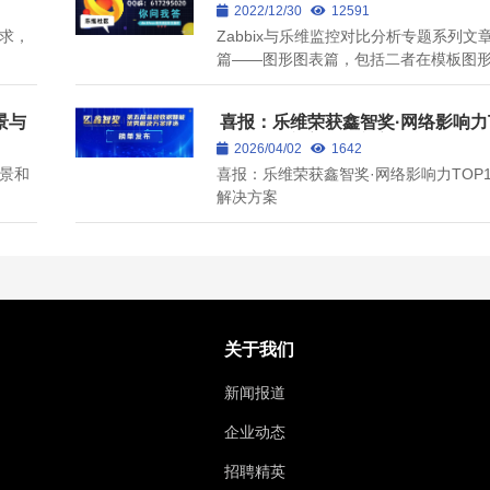
形图表篇
2022/12/30
12591
求，
Zabbix与乐维监控对比分析专题系列文
篇——图形图表篇，包括二者在模板图
表格等功能的对比分析。
景与
喜报：乐维荣获鑫智奖·网络影响力T
优秀解决方案（附方案全文）
2026/04/02
1642
景和
喜报：乐维荣获鑫智奖·网络影响力TOP
解决方案
关于我们
新闻报道
企业动态
招聘精英