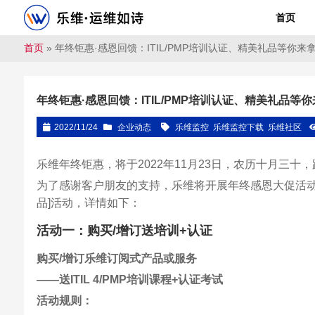
首页
首页
»
年终钜惠·感恩回馈：ITIL/PMP培训认证、精美礼品等你来
年终钜惠·感恩回馈：ITIL/PMP培训认证、精美礼品等
2022/11/24
企业动态
乐维监控
乐维监控下载
乐维社区
乐维年终钜惠，将于2022年11月23日，农历十月三
为了感谢客户朋友的支持，乐维将开展年终感恩大促活动——[
品]活动，详情如下：
活动一：购买/增订送培训+认证
购买/增订乐维订阅式产品或服务
——送ITIL 4/PMP培训课程+认证考试
活动规则：