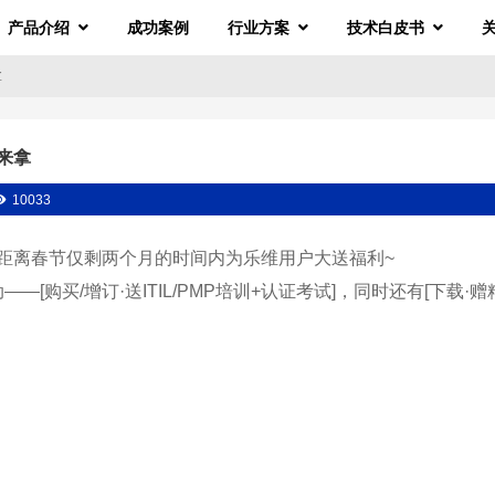
产品介绍
成功案例
行业方案
技术白皮书
拿
你来拿
10033
十，距离春节仅剩两个月的时间内为乐维用户大送福利~
购买/增订·送ITIL/PMP培训+认证考试]，同时还有[下载·赠