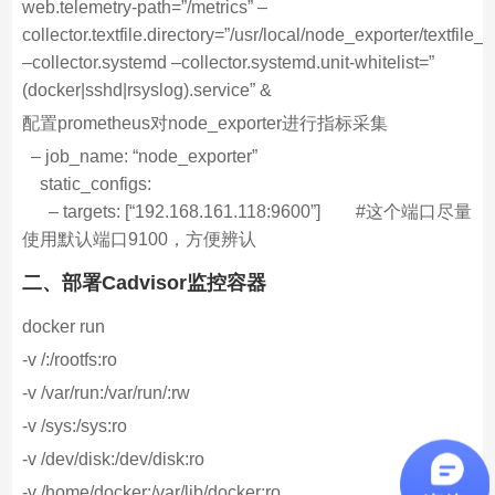
web.telemetry-path=”/metrics” –
collector.textfile.directory=”/usr/local/node_exporter/textfile_c
–collector.systemd –collector.systemd.unit-whitelist=”
(docker|sshd|rsyslog).service” &
配置prometheus对node_exporter进行指标采集
– job_name: “node_exporter”
static_configs:
– targets: [“192.168.161.118:9600”] #这个端口尽量
使用默认端口9100，方便辨认
二、部署Cadvisor监控容器
docker run
-v /:/rootfs:ro
-v /var/run:/var/run/:rw
-v /sys:/sys:ro
-v /dev/disk:/dev/disk:ro
-v /home/docker:/var/lib/docker:ro