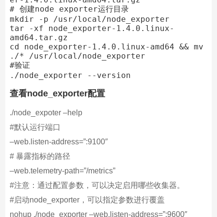
# 创建node exporter运行目录

mkdir -p /usr/local/node_exporter

tar -xf node_exporter-1.4.0.linux-
amd64.tar.gz

cd node_exporter-1.4.0.linux-amd64 && mv 
./* /usr/local/node_exporter

#验证

./node_exporter --version
查看node_exporter配置
./node_expoter –help
#默认运行端口
–web.listen-address=”:9100″
# 暴露指标的路径
–web.telemetry-path=”/metrics”
#注意：通过配置参数，可以决定启用哪些收集器。
#启动node_exporter，可以指定参数进行覆盖
nohup ./node_exporter –web.listen-address=”:9600″