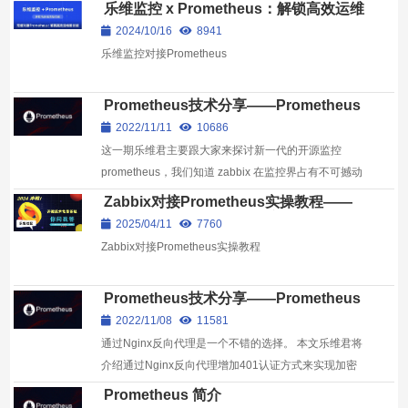
登录。
乐维监控 x Prometheus：解锁高效运维
新技能
2024/10/16
8941
乐维监控对接Prometheus
Prometheus技术分享——Prometheus
特点，组件，局限探讨
2022/11/11
10686
这一期乐维君主要跟大家来探讨新一代的开源监控
prometheus，我们知道 zabbix 在监控界占有不可撼动
的地位，功能强大。但是对容器监控显得力不从心。为
Zabbix对接Prometheus实操教程——
解决监...
基于Prometheus pattern方式
2025/04/11
7760
Zabbix对接Prometheus实操教程
Prometheus技术分享——Prometheus
通过Nginx加密登陆
2022/11/08
11581
通过Nginx反向代理是一个不错的选择。 本文乐维君将
介绍通过Nginx反向代理增加401认证方式来实现加密
登录。
Prometheus 简介