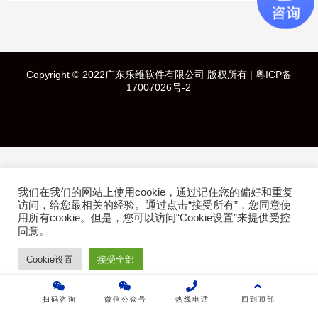
快速导航
Copyright © 2022广东乐维软件有限公司 版权所有 |
粤ICP备
首页
17007026号-2
产品介绍
成功案例
我们在我们的网站上使用cookie，通过记住您的偏好和重复
行业方案
访问，给您最相关的经验。通过点击“接受所有”，您同意使
用所有cookie。但是，您可以访问“Cookie设置”来提供受控
。
同意
技术白皮书
Cookie设置
接受全部
关于乐维
扫码咨询
微信公众号
热线电话
回到顶部
乐维社区