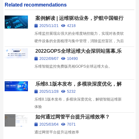
Related recommendations
案例解读 | 运维驱动业务，护航中国银行
数字化转型
2025/11/21
4218
乐维监控展现出强大的全维度纳控能力，实现对各类软
硬件设备的全面梳理与集中管理，消除监控盲区，为后
续运维工作筑牢基础。
2022GOPS全球运维大会深圳站落幕,乐
维分享数字化运维探索经验
2022/09/07
10490
乐维智能监控免费版亮相GOPS全球运维大会。
乐维8.1版本发布，多模块深度优化，解
锁智能运维新体验
2025/11/28
5232
乐维8.1版本发布，多模块深度优化，解锁智能运维新
体验
如何通过网管平台提升运维效率？
2025/03/04
7071
通过网管平台提升运维效率