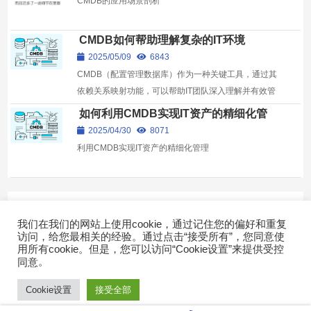
CMDB的应用场景剖析
CMDB如何帮助理解复杂的IT环境
2025/05/09
6843
CMDB（配置管理数据库）作为一种关键工具，通过其
依赖关系映射功能，可以帮助IT团队深入理解并有效管
理这些复杂的IT环境。
如何利用CMDB实现IT资产的精细化管
理？
2025/04/30
8071
利用CMDB实现IT资产的精细化管理
Expand more!
我们在我们的网站上使用cookie，通过记住您的偏好和重复
访问，给您最相关的经验。通过点击“接受所有”，您同意使
用所有cookie。但是，您可以访问“Cookie设置”来提供受控
。
同意
快速导航
Copyright © 2022广东乐维软件有限公司 版权所有 |
粤ICP备
17007026号-2
Cookie设置
接受全部
首页