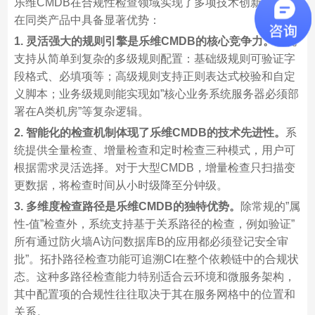
乐维CMDB在合规性检查领域实现了多项技术创新，使其
在同类产品中具备显著优势：
1.
灵活强大的规则引擎是乐维CMDB的核心竞争力。
系统
支持从简单到复杂的多级规则配置：基础级规则可验证字
段格式、必填项等；高级规则支持正则表达式校验和自定
义脚本；业务级规则能实现如”核心业务系统服务器必须部
署在A类机房”等复杂逻辑。
2.
智能化的检查机制体现了乐维CMDB的技术先进性。
系
统提供全量检查、增量检查和定时检查三种模式，用户可
根据需求灵活选择。对于大型CMDB，增量检查只扫描变
更数据，将检查时间从小时级降至分钟级。
3.
多维度检查路径是乐维CMDB的独特优势。
除常规的”属
性-值”检查外，系统支持基于关系路径的检查，例如验证”
所有通过防火墙A访问数据库B的应用都必须登记安全审
批”。拓扑路径检查功能可追溯CI在整个依赖链中的合规状
态。这种多路径检查能力特别适合云环境和微服务架构，
其中配置项的合规性往往取决于其在服务网格中的位置和
关系。